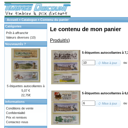
Accueil
»
Catalogue
»
Contenu du panier
Catégories
Le contenu de mon panier
Prêt à affranchir
Valeurs diverses
(10)
Produit(s)
Nouveautés ?
5 étiquettes autocollantes à 7,
ou
Mise à jour
5 étiquettes autocollantes à
5,07 €
5 étiquettes autocollantes à 6,
22,75€
Informations
ou
Mise à jour
Conditions de vente
Confidentialité
Prix et remises
Contactez-nous