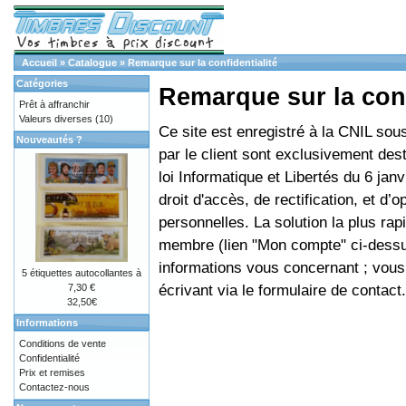
Accueil
»
Catalogue
»
Remarque sur la confidentialité
Catégories
Remarque sur la conf
Prêt à affranchir
Valeurs diverses
(10)
Ce site est enregistré à la CNIL so
Nouveautés ?
par le client sont exclusivement de
loi Informatique et Libertés du 6 ja
droit d'accès, de rectification, et d
personnelles. La solution la plus ra
membre (lien "Mon compte" ci-dessus
informations vous concernant ; vous
5 étiquettes autocollantes à
écrivant via le
formulaire de contact
.
7,30 €
32,50€
Informations
Conditions de vente
Confidentialité
Prix et remises
Contactez-nous