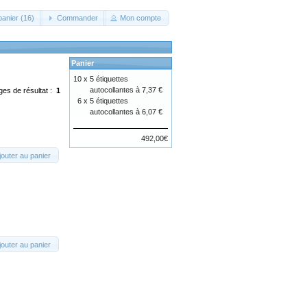
panier (16)
Commander
Mon compte
Panier
10 x
5 étiquettes
autocollantes à 7,37 €
ges de résultat :
1
6 x
5 étiquettes
autocollantes à 6,07 €
492,00€
jouter au panier
jouter au panier