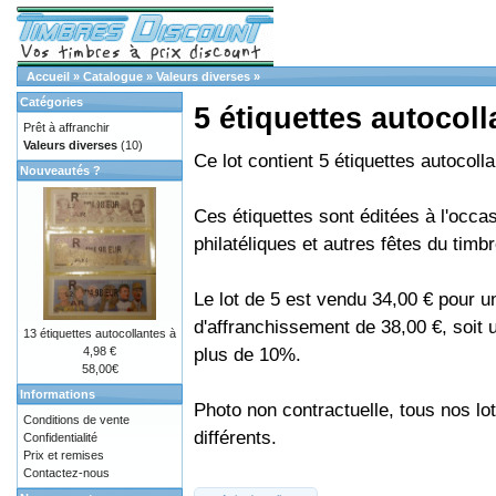
Accueil
»
Catalogue
»
Valeurs diverses
»
Catégories
5 étiquettes autocoll
Prêt à affranchir
Valeurs diverses
(10)
Ce lot contient 5 étiquettes autocoll
Nouveautés ?
Ces étiquettes sont éditées à l'occa
philatéliques et autres fêtes du timbr
Le lot de 5 est vendu 34,00 € pour u
d'affranchissement de 38,00 €, soit
13 étiquettes autocollantes à
plus de 10%.
4,98 €
58,00€
Informations
Photo non contractuelle, tous nos lo
Conditions de vente
différents.
Confidentialité
Prix et remises
Contactez-nous