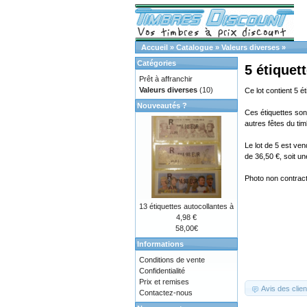
Accueil
»
Catalogue
»
Valeurs diverses
»
Catégories
5 étiquet
Prêt à affranchir
Valeurs diverses
(10)
Ce lot contient 5 é
Nouveautés ?
Ces étiquettes sont
autres fêtes du tim
Le lot de 5 est ve
de 36,50 €, soit u
Photo non contractu
13 étiquettes autocollantes à
4,98 €
58,00€
Informations
Conditions de vente
Confidentialité
Prix et remises
Avis des clien
Contactez-nous