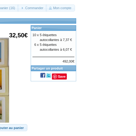
panier (16)
Commander
Mon compte
Panier
32,50€
10 x
5 étiquettes
autocollantes à 7,37 €
6 x
5 étiquettes
autocollantes à 6,07 €
492,00€
Partager un produit
Save
outer au panier