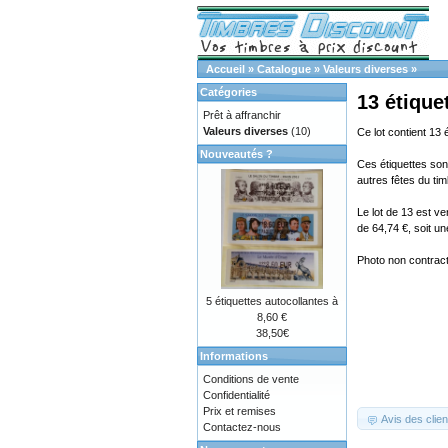
Accueil
»
Catalogue
»
Valeurs diverses
»
Catégories
13 étique
Prêt à affranchir
Valeurs diverses
(10)
Ce lot contient 13 
Nouveautés ?
Ces étiquettes sont
autres fêtes du tim
Le lot de 13 est v
de 64,74 €, soit u
Photo non contractu
5 étiquettes autocollantes à
8,60 €
38,50€
Informations
Conditions de vente
Confidentialité
Prix et remises
Avis des clien
Contactez-nous