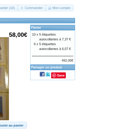
panier (16)
Commander
Mon compte
Panier
58,00€
10 x
5 étiquettes
autocollantes à 7,37 €
6 x
5 étiquettes
autocollantes à 6,07 €
492,00€
Partager un produit
Save
outer au panier