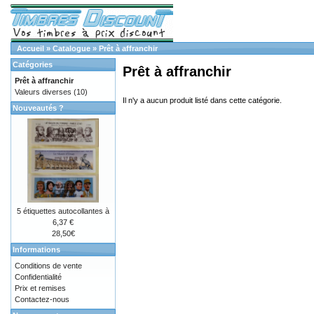
Accueil
»
Catalogue
»
Prêt à affranchir
Catégories
Prêt à affranchir
Prêt à affranchir
Valeurs diverses
(10)
Il n'y a aucun produit listé dans cette catégorie.
Nouveautés ?
5 étiquettes autocollantes à
6,37 €
28,50€
Informations
Conditions de vente
Confidentialité
Prix et remises
Contactez-nous