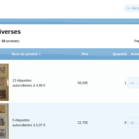
Voir 
iverses
r
10
produits)
Pa
Nom du produit +
Prix
Quantité
Ache
13 étiquettes
58,00€
1
autocollantes à 4,98 €
5 étiquettes
22,75€
9
autocollantes à 5,07 €