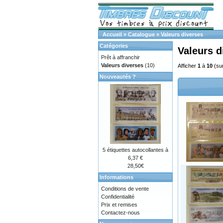
Accueil
»
Catalogue
»
Valeurs diverses
Catégories
Valeurs d
Prêt à affranchir
Valeurs diverses
(10)
Afficher
1
à
10
(su
Nouveautés ?
5 étiquettes autocollantes à
6,37 €
28,50€
Informations
Conditions de vente
Confidentialité
Prix et remises
Contactez-nous