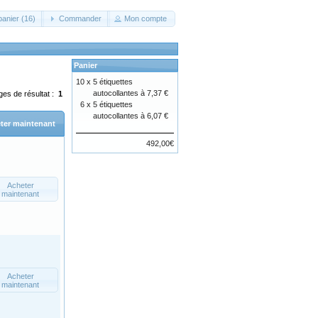
panier (16)
Commander
Mon compte
Panier
10 x
5 étiquettes
autocollantes à 7,37 €
ges de résultat :
1
6 x
5 étiquettes
autocollantes à 6,07 €
ter maintenant
492,00€
Acheter
maintenant
Acheter
maintenant