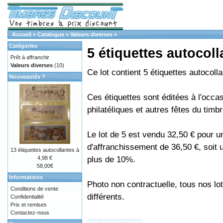
Accueil
»
Catalogue
»
Valeurs diverses
»
Catégories
5 étiquettes autocoll
Prêt à affranchir
Valeurs diverses
(10)
Ce lot contient 5 étiquettes autocoll
Nouveautés ?
Ces étiquettes sont éditées à l'occa
philatéliques et autres fêtes du timbr
Le lot de 5 est vendu 32,50 € pour u
d'affranchissement de 36,50 €, soit
13 étiquettes autocollantes à
plus de 10%.
4,98 €
58,00€
Informations
Photo non contractuelle, tous nos lo
Conditions de vente
différents.
Confidentialité
Prix et remises
Contactez-nous