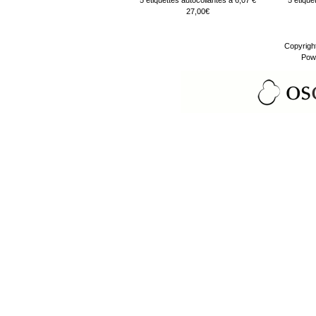
5 étiquettes autocollantes à 6,07 €
5 étique
27,00€
Copyrigh
Pow