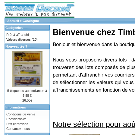
Accueil
»
Catalogue
Catégories
Bienvenue chez Tim
Prêt à affranchir
Valeurs diverses
(10)
Bonjour et bienvenue dans la bouti
Nouveautés ?
Nous vous proposons divers lots : d
trouverez des lots composés de plus
permettant d'affranchir vos courriers
de sélectionner les valeurs qui vou
affranchissements en fonction de vo
5 étiquettes autocollantes à
5,88 €
26,00€
Informations
Conditions de vente
Confidentialité
Notre sélection pour aoû
Prix et remises
Contactez-nous