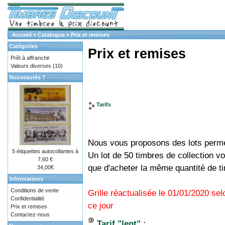
Accueil
»
Catalogue
»
Prix et remises
Catégories
Prix et remises
Prêt à affranchir
Valeurs diverses
(10)
Nouveautés ?
Tarifs
Nous vous proposons des lots permet
5 étiquettes autocollantes à
Un lot de 50 timbres de collection 
7,60 €
que d'acheter la même quantité de t
34,00€
Informations
Conditions de vente
Grille réactualisée le 01/01/2020 se
Confidentialité
ce jour
Prix et remises
Contactez-nous
Tarif "lent" :