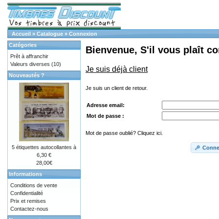
Accueil
»
Catalogue
»
Connexion
Catégories
Bienvenue, S'il vous plaît c
Prêt à affranchir
Valeurs diverses
(10)
Je suis déjà client
Nouveautés ?
Je suis un client de retour.
Adresse email:
Mot de passe :
Mot de passe oublié? Cliquez ici.
5 étiquettes autocollantes à
Conne
6,30 €
28,00€
Informations
Conditions de vente
Confidentialité
Prix et remises
Contactez-nous