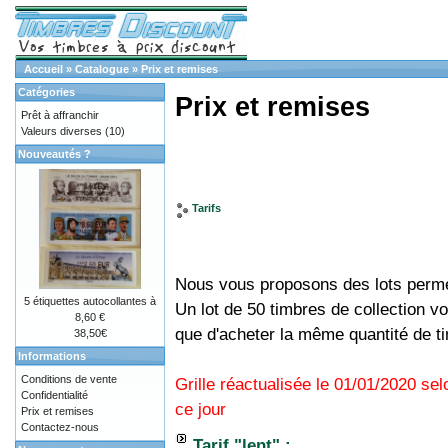
Accueil
»
Catalogue
»
Prix et remises
Catégories
Prix et remises
Prêt à affranchir
Valeurs diverses
(10)
Nouveautés ?
Tarifs
Nous vous proposons des lots permet
5 étiquettes autocollantes à
Un lot de 50 timbres de collection 
8,60 €
que d'acheter la même quantité de t
38,50€
Informations
Conditions de vente
Grille réactualisée le 01/01/2020 se
Confidentialité
ce jour
Prix et remises
Contactez-nous
Tarif "lent" :