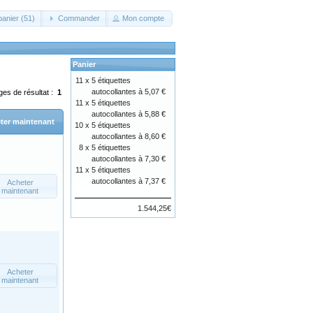
panier (51)
Commander
Mon compte
Panier
11 x
5 étiquettes
autocollantes à 5,07 €
ges de résultat :
1
11 x
5 étiquettes
autocollantes à 5,88 €
ter maintenant
10 x
5 étiquettes
autocollantes à 8,60 €
8 x
5 étiquettes
autocollantes à 7,30 €
11 x
5 étiquettes
autocollantes à 7,37 €
Acheter
maintenant
1.544,25€
Acheter
maintenant