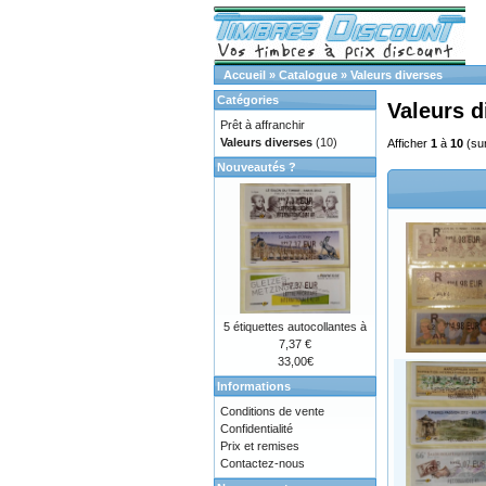
Accueil
»
Catalogue
»
Valeurs diverses
Catégories
Valeurs d
Prêt à affranchir
Valeurs diverses
(10)
Afficher
1
à
10
(su
Nouveautés ?
5 étiquettes autocollantes à
7,37 €
33,00€
Informations
Conditions de vente
Confidentialité
Prix et remises
Contactez-nous