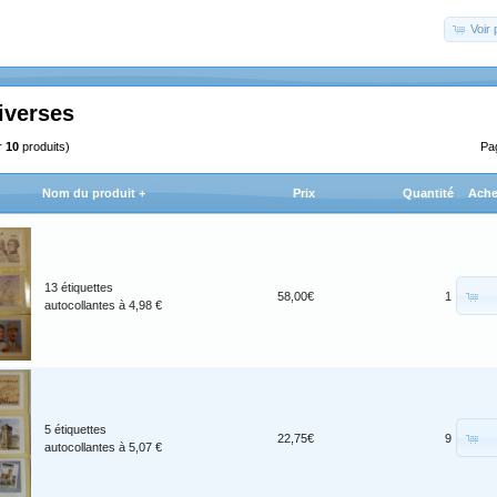
Voir 
iverses
r
10
produits)
Pa
Nom du produit +
Prix
Quantité
Ache
13 étiquettes
58,00€
1
autocollantes à 4,98 €
5 étiquettes
22,75€
9
autocollantes à 5,07 €