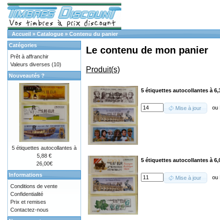
Accueil
»
Catalogue
»
Contenu du panier
Catégories
Le contenu de mon panier
Prêt à affranchir
Valeurs diverses
(10)
Produit(s)
Nouveautés ?
5 étiquettes autocollantes à 6,
ou
Mise à jour
5 étiquettes autocollantes à
5,88 €
5 étiquettes autocollantes à 6,
26,00€
Informations
ou
Mise à jour
Conditions de vente
Confidentialité
Prix et remises
Contactez-nous