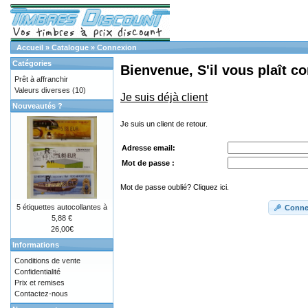
Accueil
»
Catalogue
»
Connexion
Catégories
Bienvenue, S'il vous plaît c
Prêt à affranchir
Valeurs diverses
(10)
Je suis déjà client
Nouveautés ?
Je suis un client de retour.
Adresse email:
Mot de passe :
Mot de passe oublié? Cliquez ici.
5 étiquettes autocollantes à
Conne
5,88 €
26,00€
Informations
Conditions de vente
Confidentialité
Prix et remises
Contactez-nous