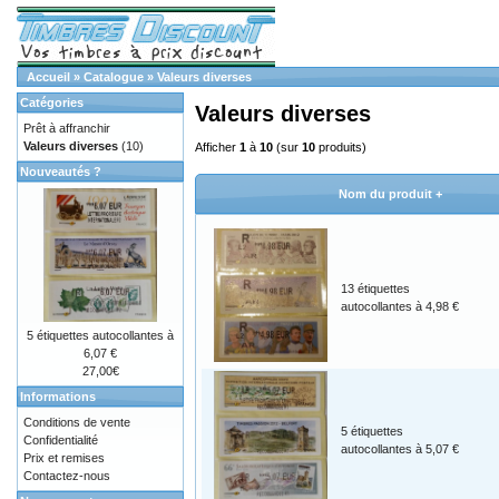
Accueil
»
Catalogue
»
Valeurs diverses
Catégories
Valeurs diverses
Prêt à affranchir
Valeurs diverses
(10)
Afficher
1
à
10
(sur
10
produits)
Nouveautés ?
Nom du produit +
13 étiquettes
autocollantes à 4,98 €
5 étiquettes autocollantes à
6,07 €
27,00€
Informations
Conditions de vente
5 étiquettes
Confidentialité
autocollantes à 5,07 €
Prix et remises
Contactez-nous