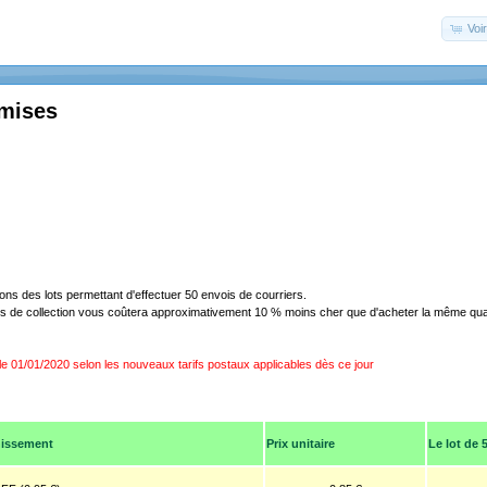
Voir
emises
s des lots permettant d'effectuer 50 envois de courriers.
es de collection vous coûtera approximativement 10 % moins cher que d'acheter la même qua
 le 01/01/2020 selon les nouveaux tarifs postaux applicables dès ce jour
hissement
Prix unitaire
Le lot de 