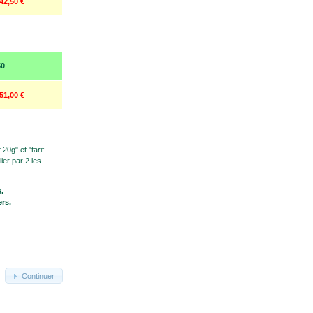
42,50 €
50
51,00 €
t 20g" et "tarif
ier par 2 les
.
ers.
Continuer