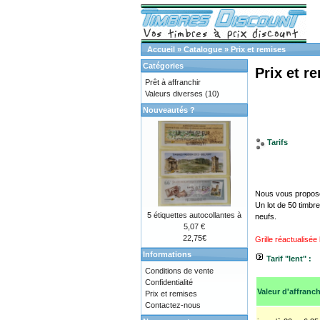
Accueil
»
Catalogue
»
Prix et remises
Catégories
Prix et r
Prêt à affranchir
Valeurs diverses
(10)
Nouveautés ?
Tarifs
Nous vous proposon
Un lot de 50 timbr
5 étiquettes autocollantes à
neufs.
5,07 €
22,75€
Grille réactualisée
Informations
Tarif "lent" :
Conditions de vente
Confidentialité
Valeur d'affranc
Prix et remises
Contactez-nous