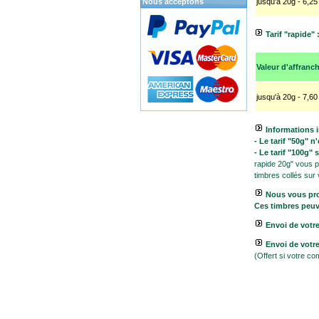
Nous acceptons
jusqu'à 20g - 6,25
Tarif "rapide" 
Valeur d'affranc
jusqu'à 20g - 7,60
Informations 
- Le tarif "50g" 
- Le tarif "100g"
rapide 20g" vous pe
timbres collés sur
Nous vous pro
Ces timbres peuve
Envoi de votre
Envoi de vot
(Offert si votre c