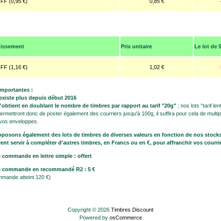
 FF (0,95 €)
0,85 €
:
hissement
Prix unitaire
Le lot de 
 FF (1,16 €)
1,02 €
importantes :
n'existe plus depuis début 2016
 s'obtient en doublant le nombre de timbres par rapport au tarif "20g"
; nos lots "tarif len
rmettront donc de poster également des courriers jusqu'à 100g, il suffira pour cela de multipl
 vos enveloppes.
posons également des lots de timbres de diverses valeurs en fonction de nos stocks
nt servir à compléter d'autres timbres, en Francs ou en €, pour affranchir vos courri
 commande en lettre simple : offert
re commande en recommandé R2 : 5 €
ommande atteint 120 €)
Copyright © 2026
Timbres Discount
Powered by
osCommerce