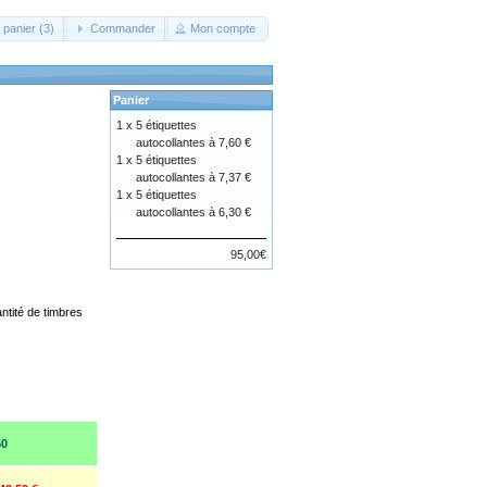
 panier (3)
Commander
Mon compte
Panier
1 x
5 étiquettes
autocollantes à 7,60 €
1 x
5 étiquettes
autocollantes à 7,37 €
1 x
5 étiquettes
autocollantes à 6,30 €
95,00€
ntité de timbres
50