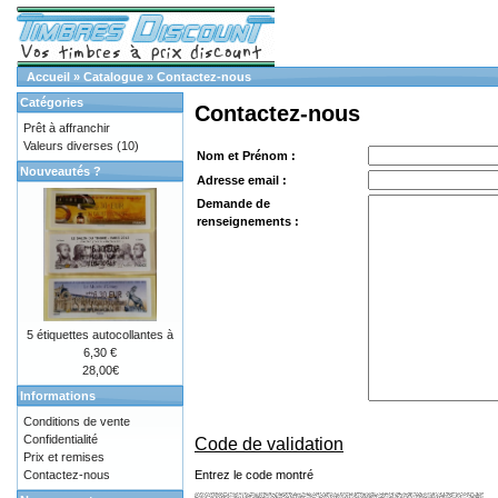
Accueil
»
Catalogue
»
Contactez-nous
Catégories
Contactez-nous
Prêt à affranchir
Valeurs diverses
(10)
Nom et Prénom :
Nouveautés ?
Adresse email :
Demande de
renseignements :
5 étiquettes autocollantes à
6,30 €
28,00€
Informations
Conditions de vente
Confidentialité
Code de validation
Prix et remises
Entrez le code montré
Contactez-nous