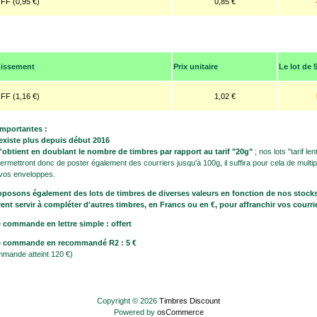
 FF (0,95 €)
0,85 €
:
hissement
Prix unitaire
Le lot de 
 FF (1,16 €)
1,02 €
importantes :
n'existe plus depuis début 2016
 s'obtient en doublant le nombre de timbres par rapport au tarif "20g"
; nos lots "tarif len
rmettront donc de poster également des courriers jusqu'à 100g, il suffira pour cela de multipl
 vos enveloppes.
posons également des lots de timbres de diverses valeurs en fonction de nos stocks
nt servir à compléter d'autres timbres, en Francs ou en €, pour affranchir vos courri
 commande en lettre simple : offert
re commande en recommandé R2 : 5 €
ommande atteint 120 €)
Copyright © 2026
Timbres Discount
Powered by
osCommerce