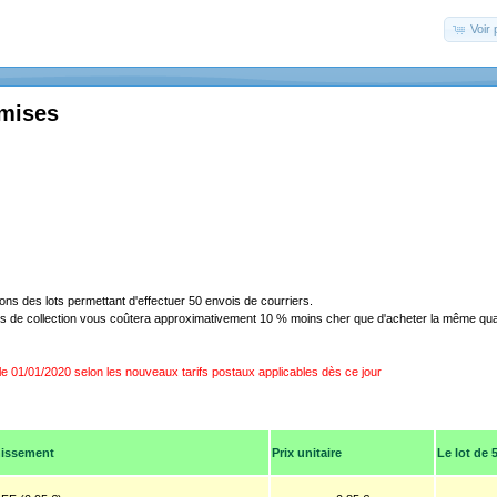
Voir 
emises
s des lots permettant d'effectuer 50 envois de courriers.
es de collection vous coûtera approximativement 10 % moins cher que d'acheter la même qua
 le 01/01/2020 selon les nouveaux tarifs postaux applicables dès ce jour
hissement
Prix unitaire
Le lot de 