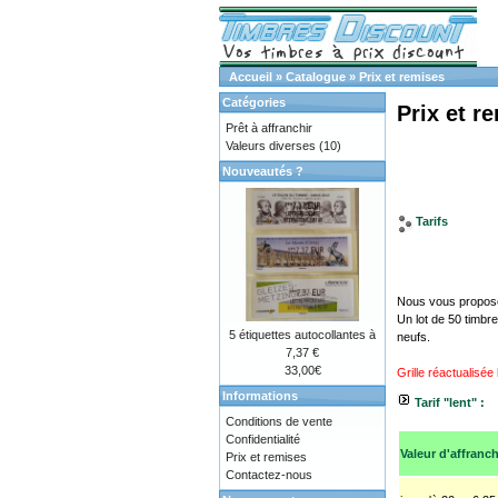
Accueil
»
Catalogue
»
Prix et remises
Catégories
Prix et r
Prêt à affranchir
Valeurs diverses
(10)
Nouveautés ?
Tarifs
Nous vous proposon
Un lot de 50 timbr
5 étiquettes autocollantes à
neufs.
7,37 €
33,00€
Grille réactualisée
Informations
Tarif "lent" :
Conditions de vente
Confidentialité
Valeur d'affranc
Prix et remises
Contactez-nous