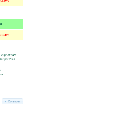
42,50 €
50
51,00 €
t 20g" et "tarif
ier par 2 les
.
ers.
Continuer