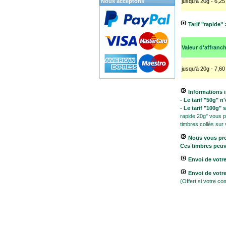
Nous acceptons
jusqu'à 20g - 6,25
Tarif "rapide" 
Valeur d'affranc
jusqu'à 20g - 7,60
Informations 
- Le tarif "50g" 
- Le tarif "100g"
rapide 20g" vous pe
timbres collés sur
Nous vous pro
Ces timbres peuve
Envoi de votre
Envoi de vot
(Offert si votre c