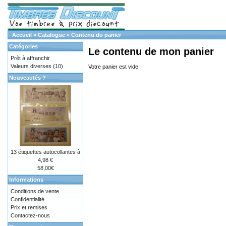
Accueil
»
Catalogue
»
Contenu du panier
Catégories
Le contenu de mon panier
Prêt à affranchir
Valeurs diverses
(10)
Votre panier est vide
Nouveautés ?
13 étiquettes autocollantes à
4,98 €
58,00€
Informations
Conditions de vente
Confidentialité
Prix et remises
Contactez-nous