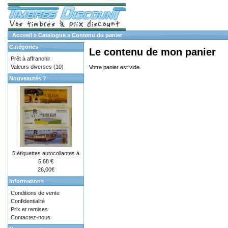
Accueil
»
Catalogue
»
Contenu du panier
Catégories
Le contenu de mon panier
Prêt à affranchir
Valeurs diverses
(10)
Votre panier est vide
Nouveautés ?
5 étiquettes autocollantes à
5,88 €
26,00€
Informations
Conditions de vente
Confidentialité
Prix et remises
Contactez-nous