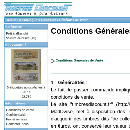
Accueil
»
Catalogue
»
Conditions Générales de Vente
Catégories
Conditions Générale
Prêt à affranchir
Valeurs diverses
(10)
Nouveautés ?
Conditions Générales de Vente
1 - Généralités
:
5 étiquettes autocollantes à
Le fait de passer commande implique
5,07 €
conditions de vente.
22,75€
Le site "timbresdiscount.fr" (http:
Informations
Conditions de vente
MadDvise, met à disposition des 
Confidentialité
d'acquérir des timbres dits "de coll
Prix et remises
Contactez-nous
en €uros, ont conservé leur valeur 