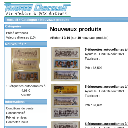
Accueil
»
Catalogue
»
Nouveaux produits
Catégories
Nouveaux produits
Prêt à affranchir
Valeurs diverses
(10)
Afficher
1
à
10
(sur
10
nouveaux produits)
Nouveautés ?
5 étiquettes autocollantes à 
Ajouté le : lundi 16 août 2021
Fabricant :
Prix : 38,50€
13 étiquettes autocollantes à
5 étiquettes autocollantes à 
4,98 €
Ajouté le : lundi 16 août 2021
58,00€
Fabricant :
Informations
Prix : 34,00€
Conditions de vente
Confidentialité
Prix et remises
Contactez-nous
5 étiquettes autocollantes à 