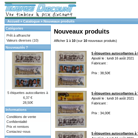
Accueil
»
Catalogue
»
Nouveaux produits
Catégories
Nouveaux produits
Prêt à affranchir
Valeurs diverses
(10)
Afficher
1
à
10
(sur
10
nouveaux produits)
Nouveautés ?
5 étiquettes autocollantes à 
Ajouté le : lundi 16 août 2021
Fabricant :
Prix : 38,50€
5 étiquettes autocollantes à
5 étiquettes autocollantes à 
6,37 €
Ajouté le : lundi 16 août 2021
28,50€
Fabricant :
Informations
Prix : 34,00€
Conditions de vente
Confidentialité
Prix et remises
Contactez-nous
5 étiquettes autocollantes à 