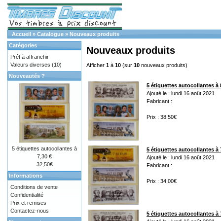
Accueil
»
Catalogue
»
Nouveaux produits
Catégories
Nouveaux produits
Prêt à affranchir
Valeurs diverses
(10)
Afficher
1
à
10
(sur
10
nouveaux produits)
Nouveautés ?
5 étiquettes autocollantes à 
Ajouté le : lundi 16 août 2021
Fabricant :
Prix : 38,50€
5 étiquettes autocollantes à
5 étiquettes autocollantes à 
7,30 €
Ajouté le : lundi 16 août 2021
32,50€
Fabricant :
Informations
Prix : 34,00€
Conditions de vente
Confidentialité
Prix et remises
Contactez-nous
5 étiquettes autocollantes à 