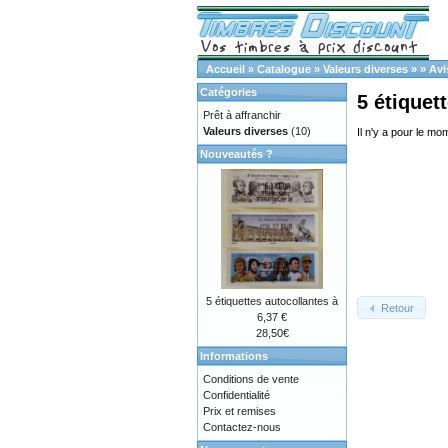
Accueil
»
Catalogue
»
Valeurs diverses
»
»
Avi
Catégories
5 étiquet
Prêt à affranchir
Valeurs diverses
(10)
Il n'y a pour le mo
Nouveautés ?
5 étiquettes autocollantes à
Retour
6,37 €
28,50€
Informations
Conditions de vente
Confidentialité
Prix et remises
Contactez-nous