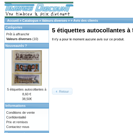
Accueil
»
Catalogue
»
Valeurs diverses
»
»
Avis des clients
Catégories
5 étiquettes autocollantes à 
Prêt à affranchir
Valeurs diverses
(10)
Il n'y a pour le moment aucune avis sur ce produit.
Nouveautés ?
5 étiquettes autocollantes à
Retour
8,60 €
38,50€
Informations
Conditions de vente
Confidentialité
Prix et remises
Contactez-nous