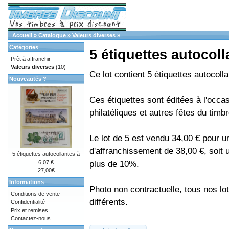
Accueil
»
Catalogue
»
Valeurs diverses
»
Catégories
5 étiquettes autocoll
Prêt à affranchir
Valeurs diverses
(10)
Ce lot contient 5 étiquettes autocoll
Nouveautés ?
Ces étiquettes sont éditées à l'occa
philatéliques et autres fêtes du timbr
Le lot de 5 est vendu 34,00 € pour u
d'affranchissement de 38,00 €, soit
5 étiquettes autocollantes à
plus de 10%.
6,07 €
27,00€
Informations
Photo non contractuelle, tous nos lo
Conditions de vente
différents.
Confidentialité
Prix et remises
Contactez-nous