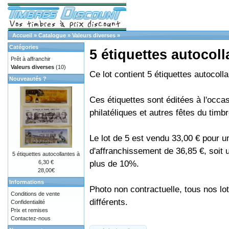
Accueil
»
Catalogue
»
Valeurs diverses
»
Catégories
5 étiquettes autocoll
Prêt à affranchir
Valeurs diverses
(10)
Ce lot contient 5 étiquettes autocoll
Nouveautés ?
Ces étiquettes sont éditées à l'occa
philatéliques et autres fêtes du timbr
Le lot de 5 est vendu 33,00 € pour u
d'affranchissement de 36,85 €, soit
5 étiquettes autocollantes à
plus de 10%.
6,30 €
28,00€
Informations
Photo non contractuelle, tous nos lo
Conditions de vente
différents.
Confidentialité
Prix et remises
Contactez-nous