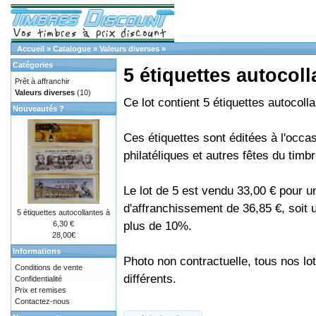
Accueil
»
Catalogue
»
Valeurs diverses
»
Catégories
5 étiquettes autocoll
Prêt à affranchir
Valeurs diverses
(10)
Ce lot contient 5 étiquettes autocoll
Nouveautés ?
Ces étiquettes sont éditées à l'occa
philatéliques et autres fêtes du timbr
Le lot de 5 est vendu 33,00 € pour u
d'affranchissement de 36,85 €, soit
5 étiquettes autocollantes à
plus de 10%.
6,30 €
28,00€
Informations
Photo non contractuelle, tous nos lo
Conditions de vente
différents.
Confidentialité
Prix et remises
Contactez-nous