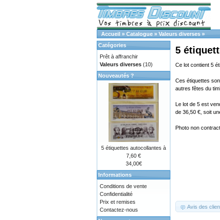
Accueil
»
Catalogue
»
Valeurs diverses
»
Catégories
5 étiquet
Prêt à affranchir
Valeurs diverses
(10)
Ce lot contient 5 é
Nouveautés ?
Ces étiquettes sont
autres fêtes du tim
Le lot de 5 est ve
de 36,50 €, soit u
Photo non contractu
5 étiquettes autocollantes à
7,60 €
34,00€
Informations
Conditions de vente
Confidentialité
Prix et remises
Avis des clien
Contactez-nous