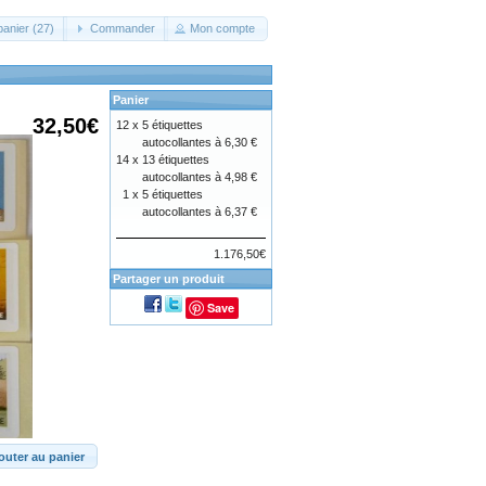
panier (27)
Commander
Mon compte
Panier
32,50€
12 x
5 étiquettes
autocollantes à 6,30 €
14 x
13 étiquettes
autocollantes à 4,98 €
1 x
5 étiquettes
autocollantes à 6,37 €
1.176,50€
Partager un produit
Save
outer au panier