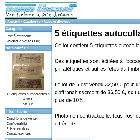
Accueil
»
Catalogue
»
Valeurs diverses
»
Catégories
5 étiquettes autocoll
Prêt à affranchir
Valeurs diverses
(10)
Ce lot contient 5 étiquettes autocoll
Nouveautés ?
Ces étiquettes sont éditées à l'occa
philatéliques et autres fêtes du timbr
Le lot de 5 est vendu 32,50 € pour u
d'affranchissement de 36,50 €, soit
13 étiquettes autocollantes à
plus de 10%.
4,98 €
58,00€
Informations
Photo non contractuelle, tous nos lo
Conditions de vente
différents.
Confidentialité
Prix et remises
Contactez-nous