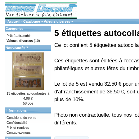
Accueil
»
Catalogue
»
Valeurs diverses
»
Catégories
5 étiquettes autocoll
Prêt à affranchir
Valeurs diverses
(10)
Ce lot contient 5 étiquettes autocoll
Nouveautés ?
Ces étiquettes sont éditées à l'occa
philatéliques et autres fêtes du timbr
Le lot de 5 est vendu 32,50 € pour u
d'affranchissement de 36,50 €, soit
13 étiquettes autocollantes à
plus de 10%.
4,98 €
58,00€
Informations
Photo non contractuelle, tous nos lo
Conditions de vente
différents.
Confidentialité
Prix et remises
Contactez-nous