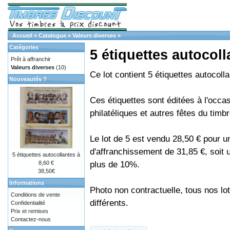
Accueil
»
Catalogue
»
Valeurs diverses
»
Catégories
5 étiquettes autocoll
Prêt à affranchir
Valeurs diverses
(10)
Ce lot contient 5 étiquettes autocoll
Nouveautés ?
Ces étiquettes sont éditées à l'occa
philatéliques et autres fêtes du timbr
Le lot de 5 est vendu 28,50 € pour u
d'affranchissement de 31,85 €, soit
5 étiquettes autocollantes à
plus de 10%.
8,60 €
38,50€
Informations
Photo non contractuelle, tous nos lo
Conditions de vente
différents.
Confidentialité
Prix et remises
Contactez-nous