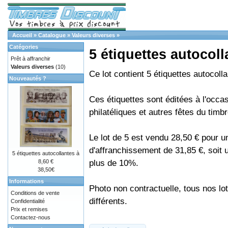
Accueil
»
Catalogue
»
Valeurs diverses
»
Catégories
5 étiquettes autocoll
Prêt à affranchir
Valeurs diverses
(10)
Ce lot contient 5 étiquettes autocoll
Nouveautés ?
Ces étiquettes sont éditées à l'occa
philatéliques et autres fêtes du timbr
Le lot de 5 est vendu 28,50 € pour u
d'affranchissement de 31,85 €, soit
5 étiquettes autocollantes à
plus de 10%.
8,60 €
38,50€
Informations
Photo non contractuelle, tous nos lo
Conditions de vente
différents.
Confidentialité
Prix et remises
Contactez-nous