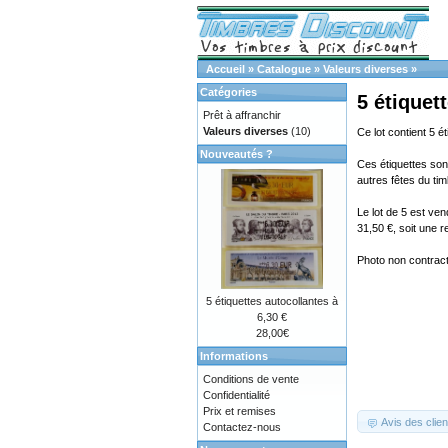
Accueil
»
Catalogue
»
Valeurs diverses
»
Catégories
5 étiquet
Prêt à affranchir
Valeurs diverses
(10)
Ce lot contient 5 é
Nouveautés ?
Ces étiquettes sont
autres fêtes du tim
Le lot de 5 est ve
31,50 €, soit une 
Photo non contractu
5 étiquettes autocollantes à
6,30 €
28,00€
Informations
Conditions de vente
Confidentialité
Prix et remises
Avis des clien
Contactez-nous