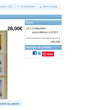
panier (12)
Commander
Mon compte
Panier
28,00€
12 x
5 étiquettes
autocollantes à 6,30 €
336,00€
Partager un produit
Save
outer au panier