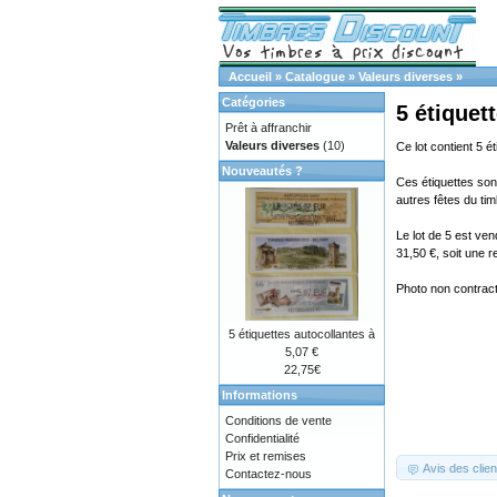
Accueil
»
Catalogue
»
Valeurs diverses
»
Catégories
5 étiquet
Prêt à affranchir
Valeurs diverses
(10)
Ce lot contient 5 é
Nouveautés ?
Ces étiquettes sont
autres fêtes du tim
Le lot de 5 est ve
31,50 €, soit une 
Photo non contractu
5 étiquettes autocollantes à
5,07 €
22,75€
Informations
Conditions de vente
Confidentialité
Prix et remises
Avis des clien
Contactez-nous