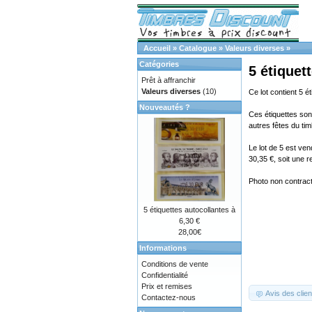
Accueil
»
Catalogue
»
Valeurs diverses
»
Catégories
5 étiquet
Prêt à affranchir
Valeurs diverses
(10)
Ce lot contient 5 é
Nouveautés ?
Ces étiquettes sont
autres fêtes du tim
Le lot de 5 est ve
30,35 €, soit une 
Photo non contractu
5 étiquettes autocollantes à
6,30 €
28,00€
Informations
Conditions de vente
Confidentialité
Prix et remises
Avis des clien
Contactez-nous