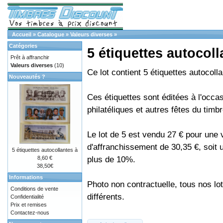
Accueil
»
Catalogue
»
Valeurs diverses
»
Catégories
5 étiquettes autocoll
Prêt à affranchir
Valeurs diverses
(10)
Ce lot contient 5 étiquettes autocoll
Nouveautés ?
Ces étiquettes sont éditées à l'occa
philatéliques et autres fêtes du timbr
Le lot de 5 est vendu 27 € pour une 
d'affranchissement de 30,35 €, soit
5 étiquettes autocollantes à
plus de 10%.
8,60 €
38,50€
Informations
Photo non contractuelle, tous nos lo
Conditions de vente
différents.
Confidentialité
Prix et remises
Contactez-nous