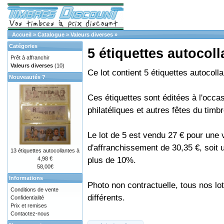
Accueil
»
Catalogue
»
Valeurs diverses
»
Catégories
5 étiquettes autocoll
Prêt à affranchir
Valeurs diverses
(10)
Ce lot contient 5 étiquettes autocoll
Nouveautés ?
Ces étiquettes sont éditées à l'occa
philatéliques et autres fêtes du timbr
Le lot de 5 est vendu 27 € pour une 
d'affranchissement de 30,35 €, soit
13 étiquettes autocollantes à
plus de 10%.
4,98 €
58,00€
Informations
Photo non contractuelle, tous nos lo
Conditions de vente
différents.
Confidentialité
Prix et remises
Contactez-nous