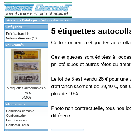
Accueil
»
Catalogue
»
Valeurs diverses
»
Catégories
5 étiquettes autocoll
Prêt à affranchir
Valeurs diverses
(10)
Ce lot contient 5 étiquettes autocoll
Nouveautés ?
Ces étiquettes sont éditées à l'occa
philatéliques et autres fêtes du timbr
Le lot de 5 est vendu 26 € pour une 
d'affranchissement de 29,40 €, soit
5 étiquettes autocollantes à
plus de 10%.
7,60 €
34,00€
Informations
Photo non contractuelle, tous nos lo
Conditions de vente
différents.
Confidentialité
Prix et remises
Contactez-nous