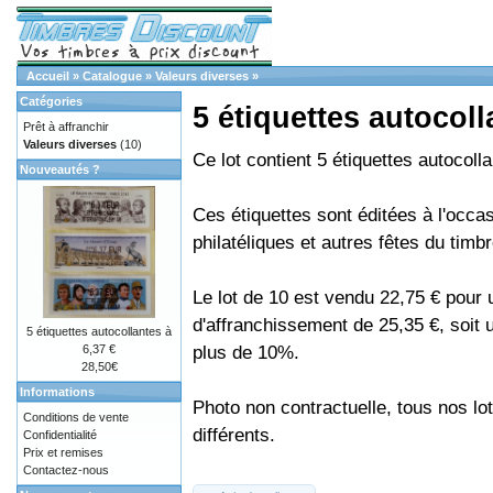
Accueil
»
Catalogue
»
Valeurs diverses
»
Catégories
5 étiquettes autocoll
Prêt à affranchir
Valeurs diverses
(10)
Ce lot contient 5 étiquettes autocoll
Nouveautés ?
Ces étiquettes sont éditées à l'occa
philatéliques et autres fêtes du timbr
Le lot de 10 est vendu 22,75 € pour 
d'affranchissement de 25,35 €, soit
5 étiquettes autocollantes à
plus de 10%.
6,37 €
28,50€
Informations
Photo non contractuelle, tous nos lo
Conditions de vente
différents.
Confidentialité
Prix et remises
Contactez-nous