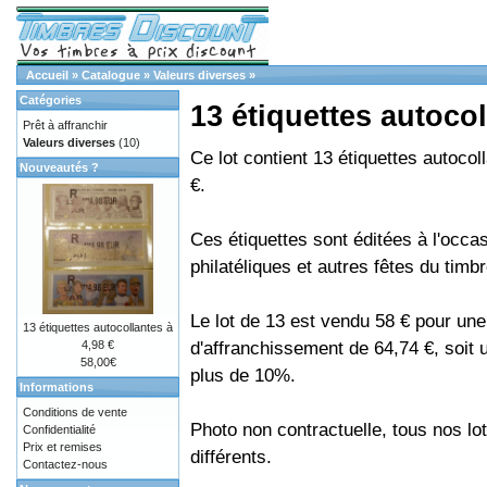
Accueil
»
Catalogue
»
Valeurs diverses
»
Catégories
13 étiquettes autocol
Prêt à affranchir
Valeurs diverses
(10)
Ce lot contient 13 étiquettes autocol
Nouveautés ?
€.
Ces étiquettes sont éditées à l'occa
philatéliques et autres fêtes du timbr
Le lot de 13 est vendu 58 € pour une
13 étiquettes autocollantes à
d'affranchissement de 64,74 €, soit
4,98 €
58,00€
plus de 10%.
Informations
Conditions de vente
Photo non contractuelle, tous nos lo
Confidentialité
Prix et remises
différents.
Contactez-nous