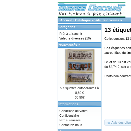
Accueil
»
Catalogue
»
Valeurs diverses
»
Catégories
13 étique
Prêt à affranchir
Valeurs diverses
(10)
Ce lot contient 13 
Nouveautés ?
Ces étiquettes sont
autres fêtes du tim
Le lot de 13 est v
de 64,74 €, soit u
Photo non contractu
5 étiquettes autocollantes à
8,60 €
38,50€
Informations
Conditions de vente
Confidentialité
Prix et remises
Avis des clien
Contactez-nous