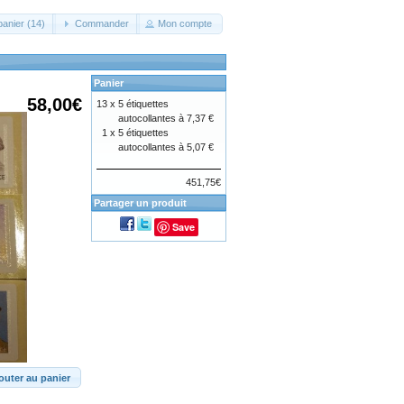
panier (14)
Commander
Mon compte
Panier
58,00€
13 x
5 étiquettes
autocollantes à 7,37 €
1 x
5 étiquettes
autocollantes à 5,07 €
451,75€
Partager un produit
Save
outer au panier