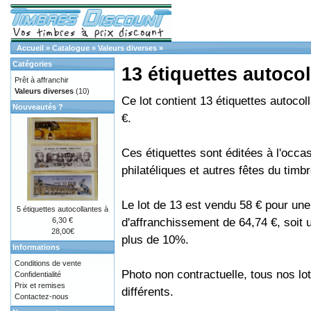
Accueil
»
Catalogue
»
Valeurs diverses
»
Catégories
13 étiquettes autocol
Prêt à affranchir
Valeurs diverses
(10)
Ce lot contient 13 étiquettes autocol
Nouveautés ?
€.
Ces étiquettes sont éditées à l'occa
philatéliques et autres fêtes du timbr
Le lot de 13 est vendu 58 € pour une
5 étiquettes autocollantes à
d'affranchissement de 64,74 €, soit
6,30 €
28,00€
plus de 10%.
Informations
Conditions de vente
Photo non contractuelle, tous nos lo
Confidentialité
Prix et remises
différents.
Contactez-nous