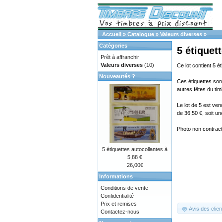
Accueil
»
Catalogue
»
Valeurs diverses
»
Catégories
5 étiquet
Prêt à affranchir
Valeurs diverses
(10)
Ce lot contient 5 é
Nouveautés ?
Ces étiquettes sont
autres fêtes du tim
Le lot de 5 est ve
de 36,50 €, soit u
Photo non contractu
5 étiquettes autocollantes à
5,88 €
26,00€
Informations
Conditions de vente
Confidentialité
Prix et remises
Avis des clien
Contactez-nous