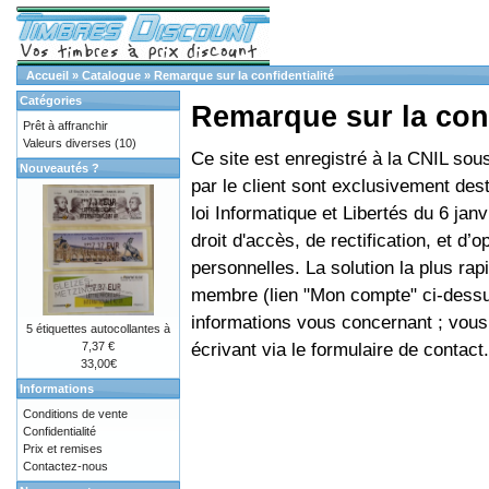
Accueil
»
Catalogue
»
Remarque sur la confidentialité
Catégories
Remarque sur la conf
Prêt à affranchir
Valeurs diverses
(10)
Ce site est enregistré à la CNIL so
Nouveautés ?
par le client sont exclusivement de
loi Informatique et Libertés du 6 ja
droit d'accès, de rectification, et d
personnelles. La solution la plus ra
membre (lien "Mon compte" ci-dessus
informations vous concernant ; vous
5 étiquettes autocollantes à
écrivant via le
formulaire de contact
.
7,37 €
33,00€
Informations
Conditions de vente
Confidentialité
Prix et remises
Contactez-nous