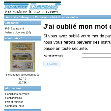
Accueil
»
Catalogue
»
Connexion
»
Mot de passe oublié
Catégories
J'ai oublié mon mot 
Prêt à affranchir
Valeurs diverses
(10)
Si vous avez oublié votre mot de pa
Nouveautés ?
nous vous ferons parvenir des instru
passe en toute sécurité.
Adresse email:
Retour
5 étiquettes autocollantes à
5,07 €
22,75€
Informations
Conditions de vente
Confidentialité
Prix et remises
Contactez-nous