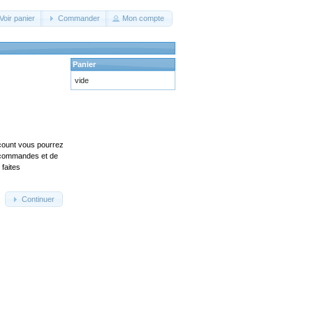
Voir panier
Commander
Mon compte
Panier
vide
count vous pourrez
s commandes et de
faites
Continuer