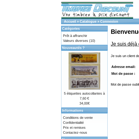
Accueil
»
Catalogue
»
Connexion
Catégories
Bienvenue
Prêt à affranchir
Valeurs diverses
(10)
Je suis déjà 
Nouveautés ?
Je suis un client de
Adresse email:
Mot de passe :
Mot de passe oublié
5 étiquettes autocollantes à
7,60 €
34,00€
Informations
Conditions de vente
Confidentialité
Prix et remises
Contactez-nous