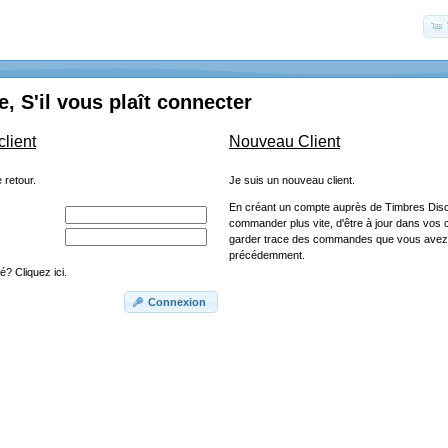
, S'il vous plaît connecter
client
Nouveau Client
 retour.
Je suis un nouveau client.
En créant un compte auprès de Timbres Dis
commander plus vite, d'être à jour dans vo
garder trace des commandes que vous avez 
précédemment.
? Cliquez ici.
Connexion